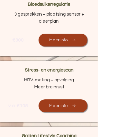
Bloedsuikerregulatie
3 gesprekken + plaatsing sensor +
dieetplan
€300
Meer info
Stress- en energiescan
HRV-meting + opvolging
Meer breinrust
v.a. €105
Meer info
Golden Lifestyle Coaching