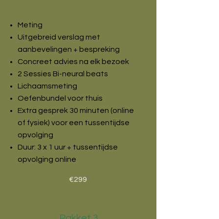
Meting
Uitgebreid verslag met
aanbevelingen + bespreking
Concreet advies na elk bezoek
2 Sessies Bi-neural beats
Lichaamsmeting
Oefenbundel voor thuis
Extra gesprek 30 minuten (online
of fysiek) voor een tussentijdse
opvolging
Duur: 3 x 1 uur + tussentijdse
opvolging online
€299
Pakket 3