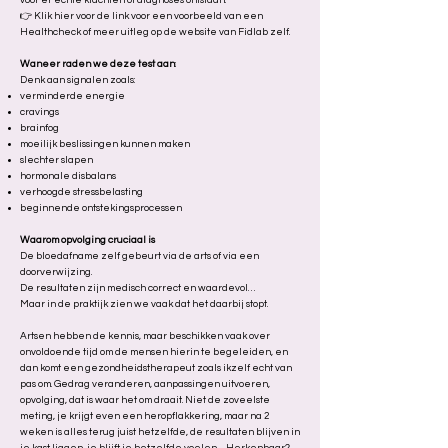
vóór er echte klachten of diagnoses ontstaan.
👉 Klik hier voor de link voor een voorbeeld van een
Healthcheck of meer uitleg op de website van Fidlab zelf.
Waneer raden we deze test aan
:
Denk aan signalen zoals:
verminderde energie
cravings
brainfog
moeilijk beslissingen kunnen maken
slechter slapen
hormonale disbalans
verhoogde stressbelasting
beginnende ontstekingsprocessen
Waarom opvolging cruciaal is
De bloedafname zelf gebeurt via de arts of via een
doorverwijzing.
De resultaten zijn medisch correct en waardevol…
Maar in de praktijk zien we vaak dat het daarbij stopt.
Artsen hebben de kennis, maar beschikken vaak over
onvoldoende tijd om de mensen hierin te begeleiden, en
dan komt een gezondheidstherapeut zoals ikzelf echt van
pas om. Gedrag veranderen, aanpassingen uitvoeren,
opvolging, dat is waar het om draait. Niet de zoveelste
meting, je krijgt even een heropflakkering, maar na 2
weken is alles terug juist hetzelfde, de resultaten blijven in