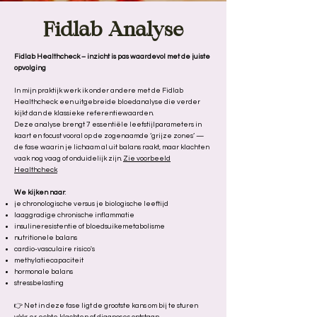
Fidlab Analyse
Fidlab Healthcheck – inzicht is pas waardevol met de juiste
opvolging
In mijn praktijk werk ik onder andere met de Fidlab
Healthcheck: een uitgebreide bloedanalyse die verder
kijkt dan de klassieke referentiewaarden.
Deze analyse brengt 7 essentiële leefstijlparameters in
kaart en focust vooral op de zogenaamde ‘grijze zones’ —
de fase waarin je lichaam al uit balans raakt, maar klachten
vaak nog vaag of onduidelijk zijn.
Zie voorbeeld
Healthcheck
We kijken naar
:
je chronologische versus je biologische leeftijd
laaggradige chronische inflammatie
insulineresistentie of bloedsuikemetabolisme
nutritionele balans
cardio-vasculaire risico's
methylatiecapaciteit
hormonale balans
stressbelasting
👉 Net in deze fase ligt de grootste kans om bij te sturen