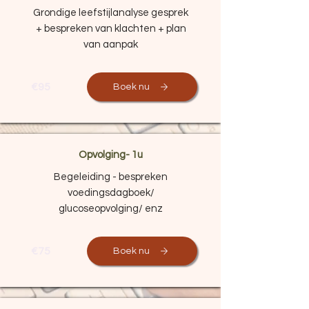
Grondige leefstijlanalyse gesprek
+ bespreken van klachten + plan
van aanpak
€95
Boek nu
Opvolging- 1u
Begeleiding - bespreken
voedingsdagboek/
glucoseopvolging/ enz
€75
Boek nu