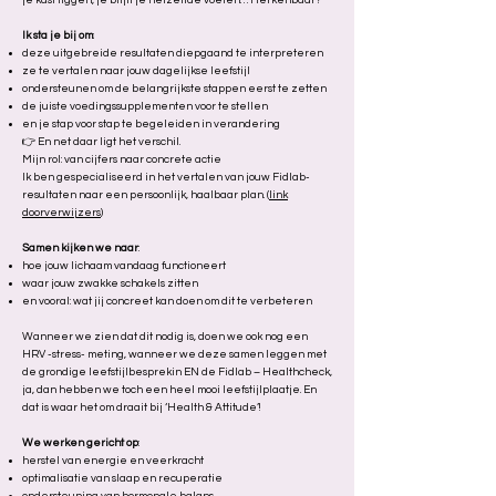
je kast liggen, je blijft je hetzelfde voelen… Herkenbaar?
Ik sta je bij om
:
deze uitgebreide resultaten diepgaand te interpreteren
ze te vertalen naar jouw dagelijkse leefstijl
ondersteunen om de belangrijkste stappen eerst te zetten
de juiste voedingssupplementen voor te stellen
en je stap voor stap te begeleiden in verandering
👉 En net daar ligt het verschil.
Mijn rol: van cijfers naar concrete actie
Ik ben gespecialiseerd in het vertalen van jouw Fidlab-
resultaten naar een persoonlijk, haalbaar plan. (
link
doorverwijzers
)
Samen kijken we naar
:
hoe jouw lichaam vandaag functioneert
waar jouw zwakke schakels zitten
en vooral: wat jij concreet kan doen om dit te verbeteren
Wanneer we zien dat dit nodig is, doen we ook nog een
HRV -stress- meting, wanneer we deze samen leggen met
de grondige leefstijlbesprekin EN de Fidlab – Healthcheck,
ja, dan hebben we toch een heel mooi leefstijlplaatje. En
dat is waar het om draait bij ‘Health & Attitude’!
We werken gericht op
:
herstel van energie en veerkracht
optimalisatie van slaap en recuperatie