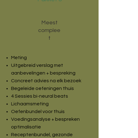
Meest
complee
t
Meting
Uitgebreid verslag met
aanbevelingen + bespreking
Concreet advies na elk bezoek
Begeleide oefeningen thuis
4 Sessies bi-neural beats
Lichaamsmeting
Oefenbundel voor thuis
Voedingsanalyse + bespreken
optimalisatie
Receptenbundel, gezonde