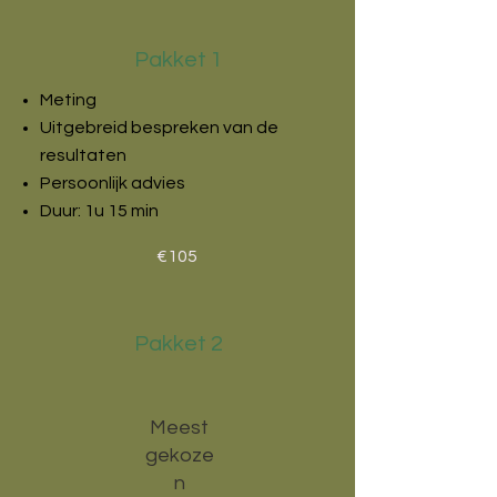
Pakket 1
Meting
Uitgebreid bespreken van de
resultaten
Persoonlijk advies
Duur: 1u 15 min
€105
Pakket 2
Meest
gekoze
n