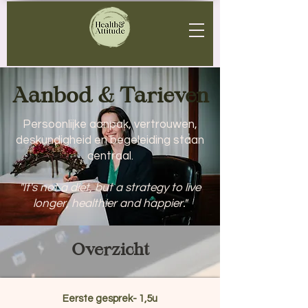
Aanbod & Tarieven
Persoonlijke aanpak, vertrouwen,
deskundigheid en begeleiding staan
centraal.
"It's not a diet, but a strategy to live
longer, healthier and happier."
Overzicht
Eerste gesprek- 1,5u