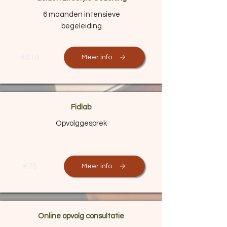
6 maanden intensieve
begeleiding
€610
Meer info
Fidlab
Opvolggesprek
€75
Meer info
Online opvolg consultatie