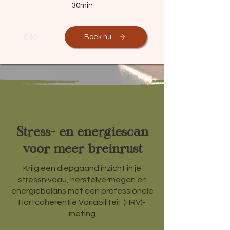
30min
€40
Boek nu
Stress- en energiescan
voor meer breinrust
Krijg een diepgaand inzicht in je
stressniveau, herstelvermogen en
energiebalans met een professionele
Hartcoherentie Variabiliteit (HRV)-
meting