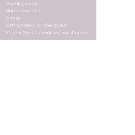
Voedingscoach
Hartcoherentie
Stress
Orthomoleculair Therapeut
Master Gezondheidswetenschappen
HEALTH & ATTITUDE
Kortrijksesteenweg 371, 9000 Gent
Mail:
erikavdh2@gmail.com
Tel: 0473/85 35 73
Ondernemersnummer:
BE0758.897.613
SOCIAL MEDIA