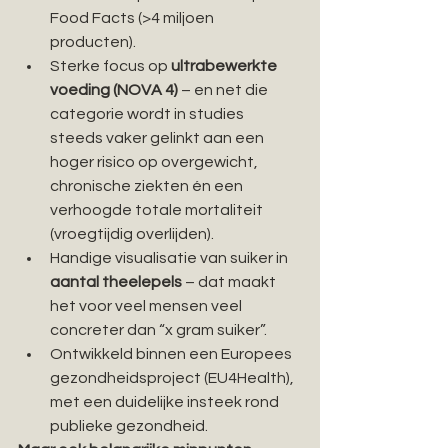
Food Facts (>4 miljoen 
producten).
Sterke focus op 
ultrabewerkte 
voeding (NOVA 4)
 – en net die 
categorie wordt in studies 
steeds vaker gelinkt aan een 
hoger risico op overgewicht, 
chronische ziekten én een 
verhoogde totale mortaliteit 
(vroegtijdig overlijden).
Handige visualisatie van suiker in 
aantal theelepels
 – dat maakt 
het voor veel mensen veel 
concreter dan “x gram suiker”.
Ontwikkeld binnen een Europees 
gezondheidsproject (EU4Health), 
met een duidelijke insteek rond 
publieke gezondheid.