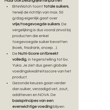
Maar ook belangrijke minpunten
BiteWatch toont 
totale suikers
, 
terwijl de richtlijn van max. 50 
g/dag eigenlijk gaat over 
vrije/toegevoegde suikers
. De 
vergelijking is dus vooral zinvol bij 
producten die enkel 
toegevoegde suiker bevatten 
(koek, frisdrank, snoep…).
De 
Nutri-Score ontbreekt 
volledig
, in tegenstelling tot bv. 
Yuka. Je ziet dus geen globale 
voedingskwaliteitsscore van het 
product.
Gezonde keuzes gaan verder 
dan suiker, verzadigd vet, zout, 
additieven en NOVA. De 
basisprincipes van een 
evenwichtige voeding
 blijven 