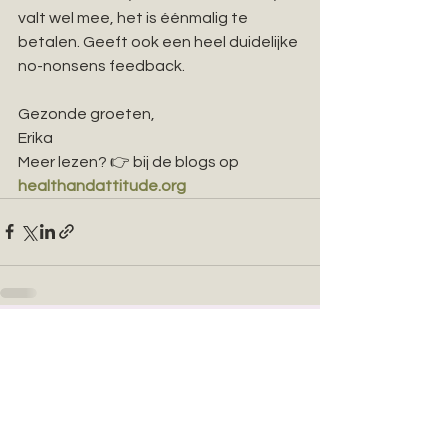
valt wel mee, het is éénmalig te 
betalen. Geeft ook een heel duidelijke 
no-nonsens feedback. 
Gezonde groeten,
Erika
Meer lezen? 👉 bij de blogs op 
healthandattitude.org
Alles weergeven
Recente blogposts